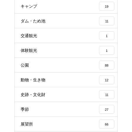
キャンプ
19
ダム・ため池
11
交通観光
1
体験観光
1
公園
88
動物・生き物
12
史跡・文化財
11
季節
27
展望所
66