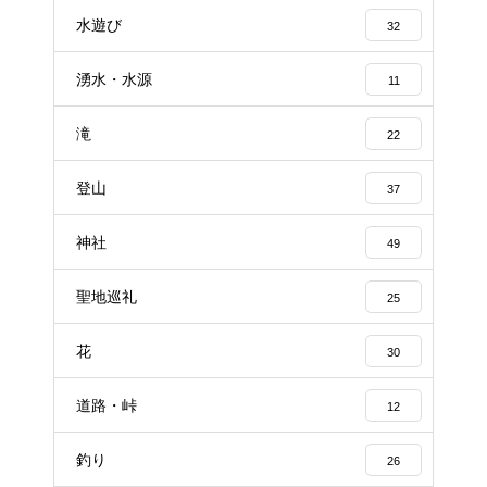
水遊び
32
湧水・水源
11
滝
22
登山
37
神社
49
聖地巡礼
25
花
30
道路・峠
12
釣り
26