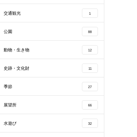
交通観光
1
公園
88
動物・生き物
12
史跡・文化財
11
季節
27
展望所
66
水遊び
32