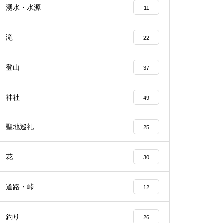
湧水・水源
11
滝
22
登山
37
神社
49
聖地巡礼
25
花
30
道路・峠
12
釣り
26