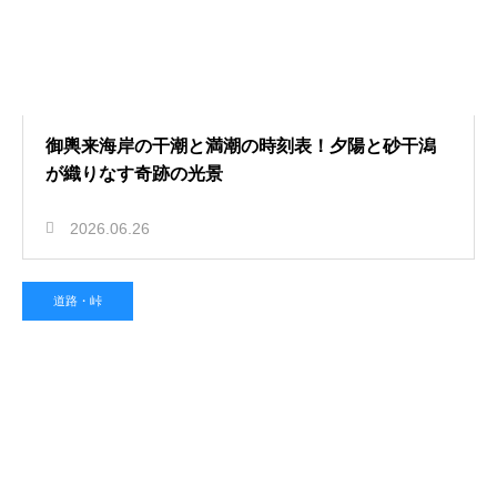
御輿来海岸の干潮と満潮の時刻表！夕陽と砂干潟
が織りなす奇跡の光景
2026.06.26
道路・峠