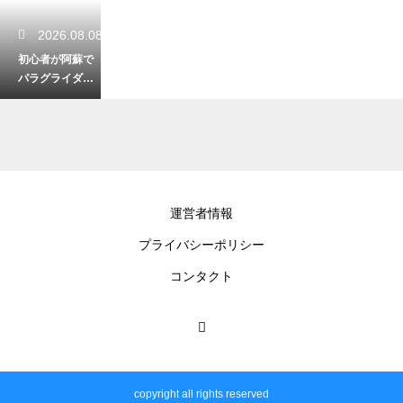
2026.08.08
初心者が阿蘇で
パラグライダー
体験！安全に楽
しむ服装と準備
2026.08.07
運営者情報
阿蘇ファンタジ
プライバシーポリシー
ーの森キャンプ
場を徹底レビュ
コンタクト
ー！設備と魅力
2026.08.06
江津湖の釣りで
copyright all rights reserved