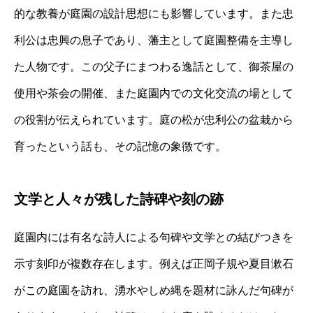
的な教養が庭園の設計思想にも影響しています。また忠
利公は忠興の息子であり、藩主として庭園整備を主導し
た人物です。この父子にまつわる逸話として、御茶屋の
使用や茶会の開催、また庭園内での文化交流の場として
の役割が伝えられています。庭の松が忠利公の盆栽から
育ったという話も、その記憶の象徴です。
文学と人々が残した詩碑や刻の跡
庭園内には有名な詩人による句碑や文学との結びつきを
示す刻印が複数存在します。例えば正岡子規や夏目漱石
がこの庭園を訪れ、湧水やしめ縄を題材に詠んだ句碑が