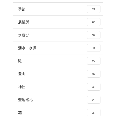
季節
27
展望所
66
水遊び
32
湧水・水源
11
滝
22
登山
37
神社
49
聖地巡礼
25
花
30