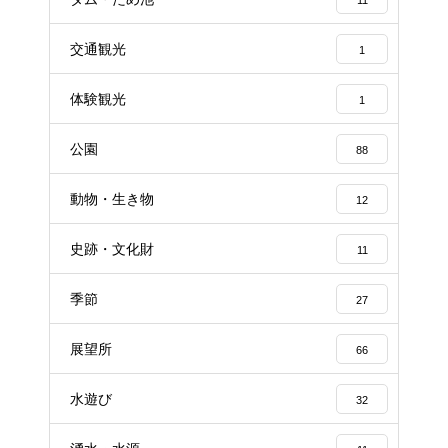
交通観光
1
体験観光
1
公園
88
動物・生き物
12
史跡・文化財
11
季節
27
展望所
66
水遊び
32