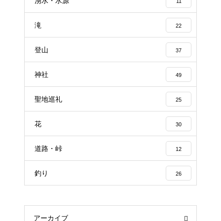
湧水・水源
11
滝
22
登山
37
神社
49
聖地巡礼
25
花
30
道路・峠
12
釣り
26
アーカイブ