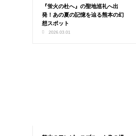
『蛍火の杜へ』の聖地巡礼へ出
発！あの夏の記憶を辿る熊本の幻
想スポット
2026.03.01