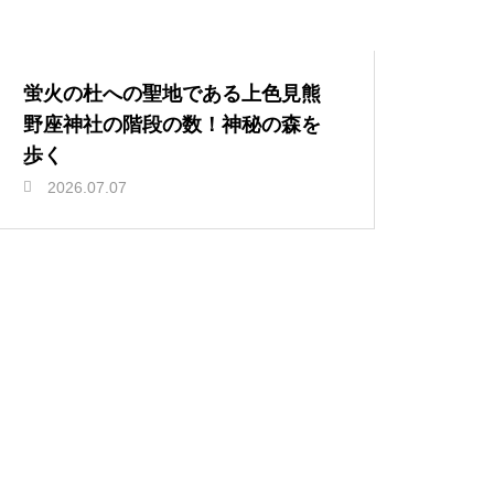
蛍火の杜への聖地である上色見熊
野座神社の階段の数！神秘の森を
歩く
2026.07.07