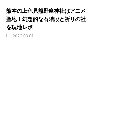
熊本の上色見熊野座神社はアニメ
聖地！幻想的な石階段と祈りの社
を現地レポ
2026.03.01