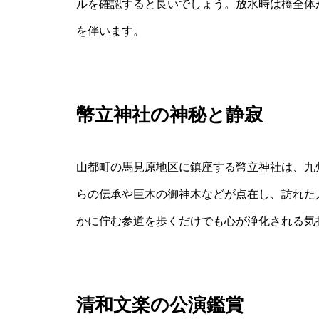
ルを確認すると良いでしょう。放水時は橋全体
を伴います。
幣立神社の神秘と静寂
山都町の馬見原地区に鎮座する幣立神社は、九
らの伝承や巨木の御神木などが点在し、訪れた
かに佇む参道を歩くだけでも心が浄化される気
清和文楽の公演鑑賞