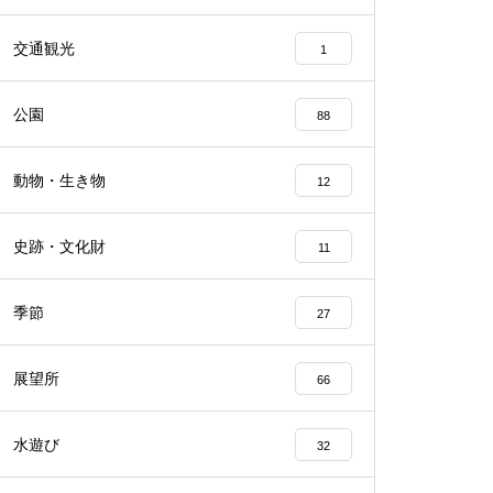
交通観光
1
公園
88
動物・生き物
12
史跡・文化財
11
季節
27
展望所
66
水遊び
32