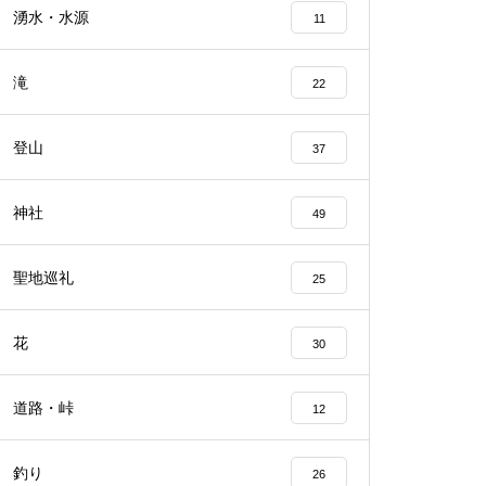
湧水・水源
11
滝
22
登山
37
神社
49
聖地巡礼
25
花
30
道路・峠
12
釣り
26