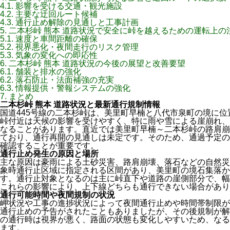
4.1.
影響を受ける交通・観光施設
4.2.
主要な迂回ルート候補
4.3.
通行止め解除の見通しと工事計画
5.
二本杉峠 熊本 道路状況で安全に峠を越えるための運転上の
5.1.
速度と車間距離の確保
5.2.
視界悪化・夜間走行のリスク管理
5.3.
気象の変化への即応性
6.
二本杉峠 熊本 道路状況の今後の展望と改善要望
6.1.
舗装と排水の強化
6.2.
落石防止・法面補強の充実
6.3.
情報提供・警報システムの強化
7.
まとめ
二本杉峠 熊本 道路状況と最新通行規制情報
国道445号線の二本杉峠は、美里町早楠と八代市泉町の境に位置
峠付近は天候の影響を受けやすく、特に雨や雪による崖崩れ、
なることがあります。直近では美里町早楠～二本杉峠の路肩崩
ており、通行再開の見通しは未定です。そのため、通過予定の
確認することが重要です。
通行止め発生の原因と場所
主な原因は豪雨による土砂災害、路肩崩壊、落石などの自然災
象時通行止区域に指定される区間があり、美里町の境石集落か
す。通行止対象となるのは主に峠直下や道路の崖側部分で、幅
これらの影響により、上下線どちらも通行できない場合があり
通行可能時間や夜間規制の状況
岬状況や工事の進捗状況によって夜間通行止めや時間帯制限が
通行止めの予告がされたこともありましたが、その後規制が解
の通行時は視界が悪く、路面の状態も変化しやすいため、なる
ます。