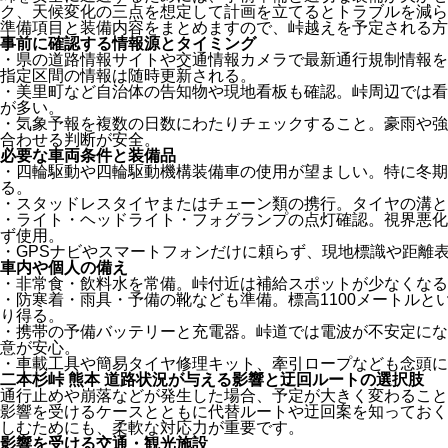
ク、天候変化の三点を想定して計画を立てるとトラブルを減ら
準備項目と装備内容をまとめますので、峠越えを予定される方
事前に確認する情報源とタイミング
・県の道路情報サイトや交通情報カメラで最新通行規制情報を
指定区間の情報は随時更新される。
・美里町など自治体の告知物や現地看板も確認。峠周辺では看
が多い。
・気象予報を複数の日数にわたりチェックすること。豪雨や強
合わせる判断が安全。
必要な車両条件と装備品
・四輪駆動や四輪駆動機構装備車の使用が望ましい。特に冬期
る。
・スタッドレスタイヤまたはチェーン類の携行。タイヤの溝と
・ライト・ヘッドライト・フォグランプの点灯確認。視界悪化
ず使用。
・GPSナビやスマートフォンだけに頼らず、現地標識や距離
車内や個人の備え
・非常食・飲料水を常備。峠付近は補給スポットが少なくなる
・防寒着・雨具・予備の靴なども準備。標高1100メートルと
り得る。
・携帯の予備バッテリーと充電器。峠道では電波が不安定にな
意が安心。
・車載工具や簡易タイヤ修理キット、牽引ロープなども念頭に
二本杉峠 熊本 道路状況が与える影響と迂回ルートの選択肢
通行止めや崩落などが発生した場合、予定が大きく変わること
影響を受けるケースとともに代替ルートや迂回案を知っておく
しむためにも、柔軟な対応力が重要です。
影響を受ける交通・観光施設