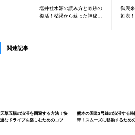
塩井社水源の読み方と奇跡の
御輿来
復活！枯渇から蘇った神秘的
刻表！
な水の力！
す奇跡
関連記事
天草五橋の渋滞を回避する方法！快
熊本の国道3号線の渋滞する時
適なドライブを楽しむためのコツ
帯！スムーズに移動するため