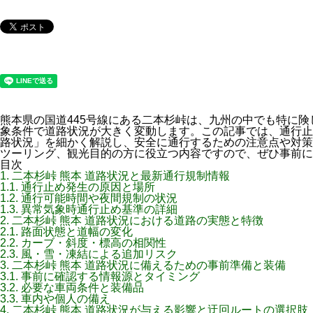
熊本県の国道445号線にある二本杉峠は、九州の中でも特に
象条件で道路状況が大きく変動します。この記事では、通行止
路状況」を細かく解説し、安全に通行するための注意点や対策
ツーリング、観光目的の方に役立つ内容ですので、ぜひ事前に
目次
1.
二本杉峠 熊本 道路状況と最新通行規制情報
1.1.
通行止め発生の原因と場所
1.2.
通行可能時間や夜間規制の状況
1.3.
異常気象時通行止め基準の詳細
2.
二本杉峠 熊本 道路状況における道路の実態と特徴
2.1.
路面状態と道幅の変化
2.2.
カーブ・斜度・標高の相関性
2.3.
風・雪・凍結による追加リスク
3.
二本杉峠 熊本 道路状況に備えるための事前準備と装備
3.1.
事前に確認する情報源とタイミング
3.2.
必要な車両条件と装備品
3.3.
車内や個人の備え
4.
二本杉峠 熊本 道路状況が与える影響と迂回ルートの選択肢