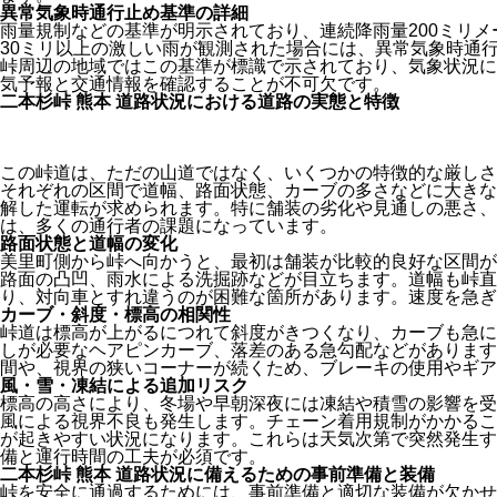
異常気象時通行止め基準の詳細
雨量規制などの基準が明示されており、連続降雨量200ミリ
30ミリ以上の激しい雨が観測された場合には、異常気象時通
峠周辺の地域ではこの基準が標識で示されており、気象状況に
気予報と交通情報を確認することが不可欠です。
二本杉峠 熊本 道路状況における道路の実態と特徴
この峠道は、ただの山道ではなく、いくつかの特徴的な厳しさ
それぞれの区間で道幅、路面状態、カーブの多さなどに大きな
解した運転が求められます。特に舗装の劣化や見通しの悪さ、
は、多くの通行者の課題になっています。
路面状態と道幅の変化
美里町側から峠へ向かうと、最初は舗装が比較的良好な区間が
路面の凸凹、雨水による洗掘跡などが目立ちます。道幅も峠直
り、対向車とすれ違うのが困難な箇所があります。速度を急ぎ
カーブ・斜度・標高の相関性
峠道は標高が上がるにつれて斜度がきつくなり、カーブも急に
しが必要なヘアピンカーブ、落差のある急勾配などがあります
間や、視界の狭いコーナーが続くため、ブレーキの使用やギア
風・雪・凍結による追加リスク
標高の高さにより、冬場や早朝深夜には凍結や積雪の影響を受
風による視界不良も発生します。チェーン着用規制がかかるこ
が起きやすい状況になります。これらは天気次第で突然発生す
備と運行時間の工夫が必須です。
二本杉峠 熊本 道路状況に備えるための事前準備と装備
峠を安全に通過するためには、事前準備と適切な装備が欠かせ