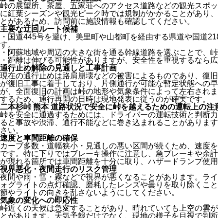
峠の展望所、茶屋、五家荘へのアクセス道路などの観光スポッ
に紅葉シーズンや観光ピーク時では規制がかかることがあり、
とがあるため、訪問前に施設情報も確認してください。
主要な迂回ルート候補
・国道445号を避け、美里町や山都町を経由する県道や国道2
す。
・阿蘇地域や周辺の大きな街を通る幹線道路を選ぶことで、峠
・距離は伸びる可能性がありますが、安全性を重視するなら広
通行止め解除の見通しと工事計画
現在の通行止めは路肩崩壊などの被害によるものであり、復旧
が復旧工事に着手しており、片側通行が可能な暫定状態への早
が、全面復旧の計画は峠の地形や気象条件によって左右されま
するため、通行再開の日時は現地発表に従うのが確実です。
二本杉峠 熊本 道路状況で安全に峠を越えるための運転上の注
峠を安全に通過するためには、ドライバーの運転技術と判断力
ると事故や渋滞、通行不能などに巻き込まれることがあります
さい。
速度と車間距離の確保
カーブ多数・道幅狭小・見通しの悪い区間が続くため、速度を
です。特に下りではブレーキ操作に注意し、急ブレーキや余計
が現れる箇所では車間距離を十分に取り、ハザードランプ使用
視界悪化・夜間走行のリスク管理
夜間や雨・雪・霧などで視界が悪くなることがあります。ライ
ォグライトの点灯確認、磨耗したレンズや曇りを取り除くこと
節やライトの向きを乱さないようにしてください。
気象の変化への即応性
峠近くの天候は急変することがあり、晴れていても上空の雲が
とがあります。天気予報だけでなく、現地の様子を目視で判断