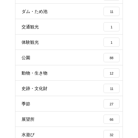
ダム・ため池
11
交通観光
1
体験観光
1
公園
88
動物・生き物
12
史跡・文化財
11
季節
27
展望所
66
水遊び
32