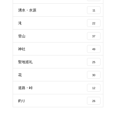
湧水・水源
11
滝
22
登山
37
神社
49
聖地巡礼
25
花
30
道路・峠
12
釣り
26