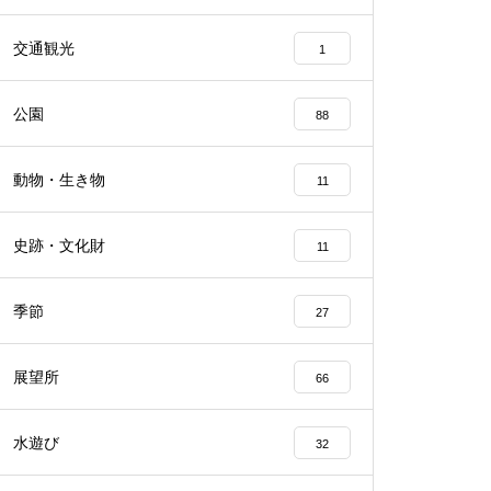
交通観光
1
公園
88
動物・生き物
11
史跡・文化財
11
季節
27
展望所
66
水遊び
32