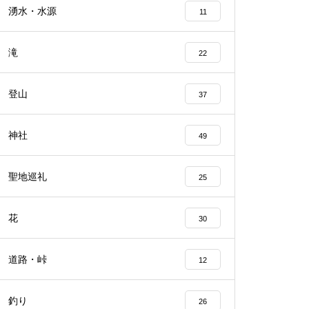
湧水・水源
11
滝
22
登山
37
神社
49
聖地巡礼
25
花
30
道路・峠
12
釣り
26