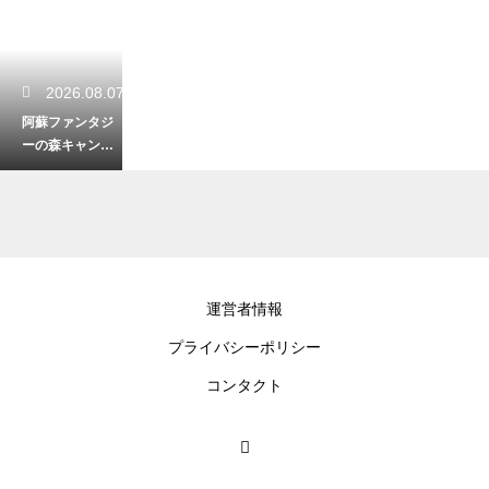
2026.08.07
阿蘇ファンタジ
ーの森キャンプ
場を徹底レビュ
ー！設備と魅力
2026.08.06
運営者情報
江津湖の釣りで
プライバシーポリシー
禁止されている
事と魚！都市の
コンタクト
オアシスで自然
を楽しむ