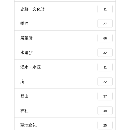
史跡・文化財
11
季節
27
展望所
66
水遊び
32
湧水・水源
11
滝
22
登山
37
神社
49
聖地巡礼
25