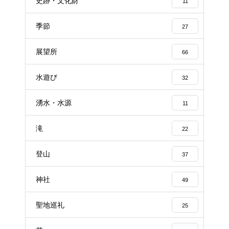
史跡・文化財
11
季節
27
展望所
66
水遊び
32
湧水・水源
11
滝
22
登山
37
神社
49
聖地巡礼
25