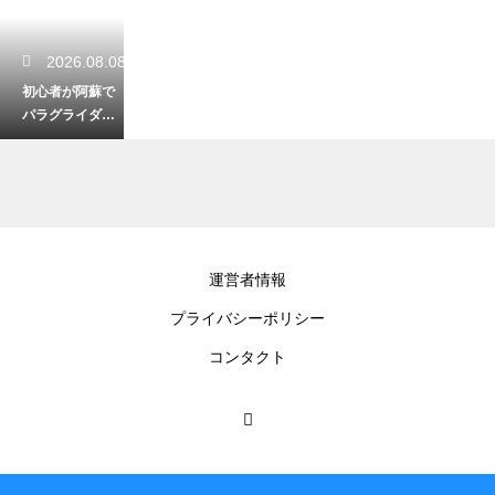
2026.08.08
初心者が阿蘇で
パラグライダー
体験！安全に楽
しむ服装と準備
2026.08.07
運営者情報
阿蘇ファンタジ
プライバシーポリシー
ーの森キャンプ
場を徹底レビュ
コンタクト
ー！設備と魅力
2026.08.06