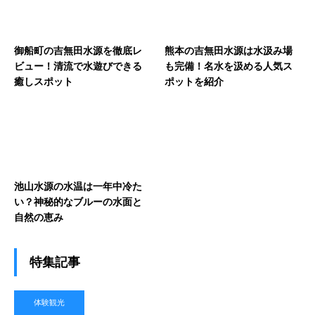
御船町の吉無田水源を徹底レ
熊本の吉無田水源は水汲み場
ビュー！清流で水遊びできる
も完備！名水を汲める人気ス
癒しスポット
ポットを紹介
池山水源の水温は一年中冷た
い？神秘的なブルーの水面と
自然の恵み
特集記事
体験観光