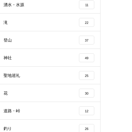
湧水・水源
11
滝
22
登山
37
神社
49
聖地巡礼
25
花
30
道路・峠
12
釣り
26