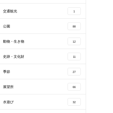
交通観光
1
公園
88
動物・生き物
12
史跡・文化財
11
季節
27
展望所
66
水遊び
32