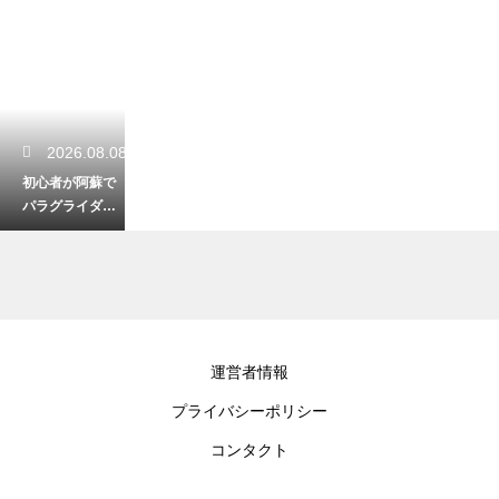
2026.08.08
初心者が阿蘇で
パラグライダー
体験！安全に楽
しむ服装と準備
2026.08.07
運営者情報
阿蘇ファンタジ
プライバシーポリシー
ーの森キャンプ
場を徹底レビュ
コンタクト
ー！設備と魅力