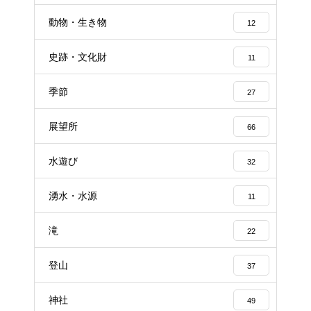
動物・生き物
12
史跡・文化財
11
季節
27
展望所
66
水遊び
32
湧水・水源
11
滝
22
登山
37
神社
49