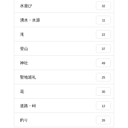
水遊び
32
湧水・水源
11
滝
22
登山
37
神社
49
聖地巡礼
25
花
30
道路・峠
12
釣り
26