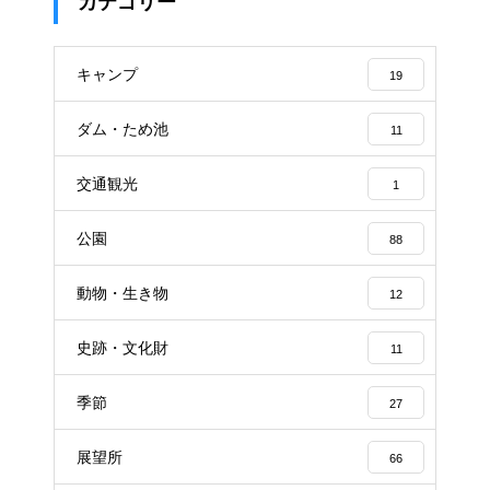
カテゴリー
キャンプ
19
ダム・ため池
11
交通観光
1
公園
88
動物・生き物
12
史跡・文化財
11
季節
27
展望所
66