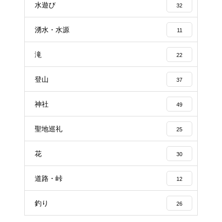
水遊び
32
湧水・水源
11
滝
22
登山
37
神社
49
聖地巡礼
25
花
30
道路・峠
12
釣り
26