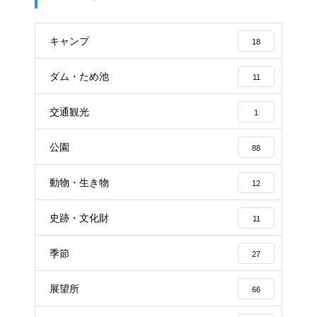
キャンプ
18
ダム・ため池
11
交通観光
1
公園
88
動物・生き物
12
史跡・文化財
11
季節
27
展望所
66