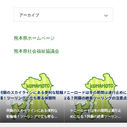
アーカイブ
熊本県ホームページ
熊本県社会福祉協議会
2026.08.04
2026.08.03
阿蘇のスカイラインにある便利な
ケニーロードは冬の期間は通行止
駐輪場！ツーリングで立ち寄る休
めになる？阿蘇の絶景ツーリング
憩所
の注意点