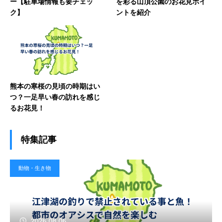
ー【駐車場情報も要チェッ
を彩る山頂公園のお花見ポイ
ク】
ントを紹介
熊本の寒桜の見頃の時期はい
つ？一足早い春の訪れを感じ
るお花見！
特集記事
動物・生き物
2026.08.06