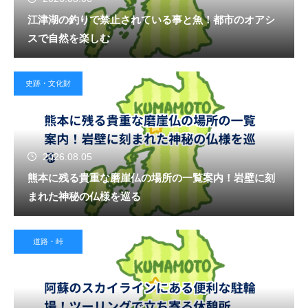
江津湖の釣りで禁止されている事と魚！都市のオアシ
スで自然を楽しむ
史跡・文化財
2026.08.05
熊本に残る貴重な磨崖仏の場所の一覧案内！岩壁に刻
まれた神秘の仏様を巡る
道路・峠