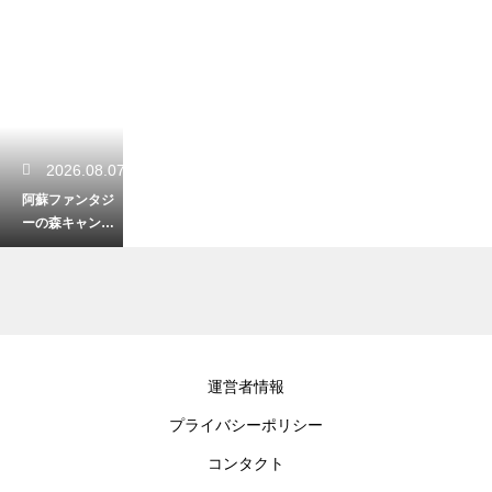
2026.08.07
阿蘇ファンタジ
ーの森キャンプ
場を徹底レビュ
ー！設備と魅力
2026.08.06
運営者情報
江津湖の釣りで
プライバシーポリシー
禁止されている
事と魚！都市の
コンタクト
オアシスで自然