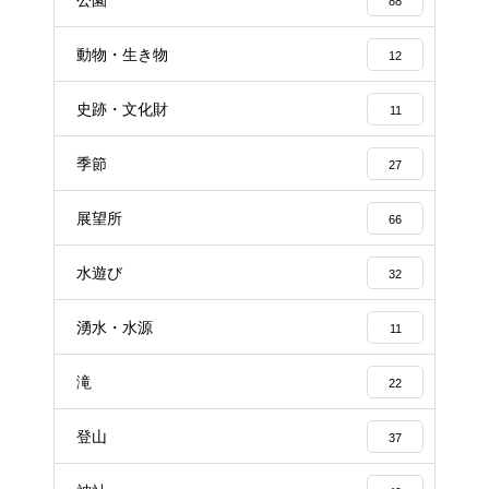
88
動物・生き物
12
史跡・文化財
11
季節
27
展望所
66
水遊び
32
湧水・水源
11
滝
22
登山
37