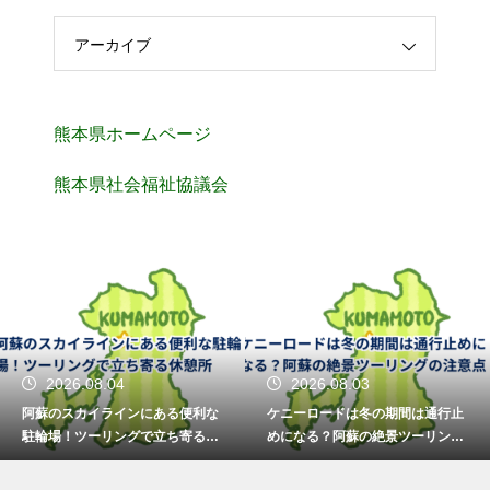
アーカイブ
熊本県ホームページ
熊本県社会福祉協議会
2026.08.04
2026.08.03
阿蘇のスカイラインにある便利な
ケニーロードは冬の期間は通行止
駐輪場！ツーリングで立ち寄る休
めになる？阿蘇の絶景ツーリング
憩所
の注意点