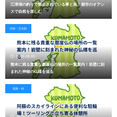
江津湖の釣りで禁止されている事と魚！都市のオアシ
スで自然を楽しむ
史跡・文化財
2026.08.05
熊本に残る貴重な磨崖仏の場所の一覧案内！岩壁に刻
まれた神秘の仏様を巡る
道路・峠
2026.08.04