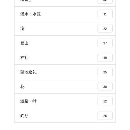
湧水・水源
11
滝
22
登山
37
神社
49
聖地巡礼
25
花
30
道路・峠
12
釣り
26