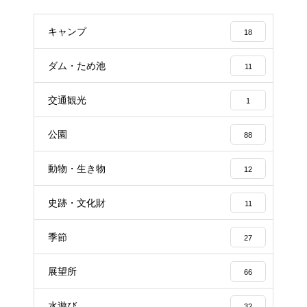
キャンプ
18
ダム・ため池
11
交通観光
1
公園
88
動物・生き物
12
史跡・文化財
11
季節
27
展望所
66
水遊び
32