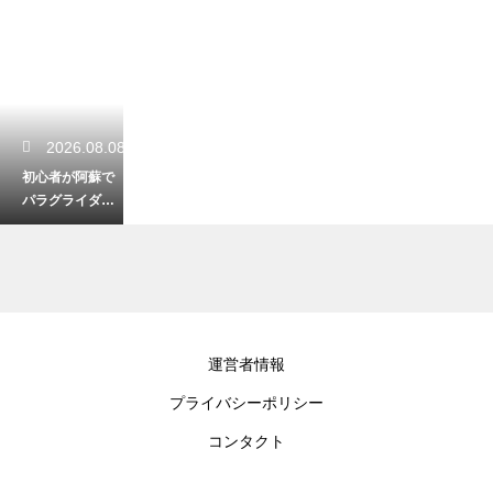
2026.08.08
初心者が阿蘇で
パラグライダー
体験！安全に楽
しむ服装と準備
2026.08.07
運営者情報
阿蘇ファンタジ
プライバシーポリシー
ーの森キャンプ
場を徹底レビュ
コンタクト
ー！設備と魅力