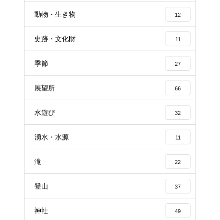
動物・生き物
12
史跡・文化財
11
季節
27
展望所
66
水遊び
32
湧水・水源
11
滝
22
登山
37
神社
49