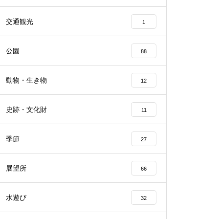
交通観光
1
公園
88
動物・生き物
12
史跡・文化財
11
季節
27
展望所
66
水遊び
32