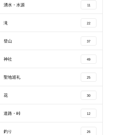
湧水・水源
11
滝
22
登山
37
神社
49
聖地巡礼
25
花
30
道路・峠
12
釣り
26