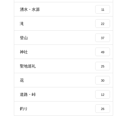
湧水・水源
11
滝
22
登山
37
神社
49
聖地巡礼
25
花
30
道路・峠
12
釣り
26