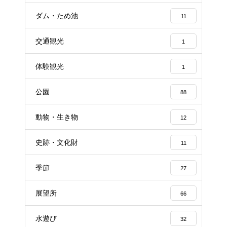
ダム・ため池
11
交通観光
1
体験観光
1
公園
88
動物・生き物
12
史跡・文化財
11
季節
27
展望所
66
水遊び
32