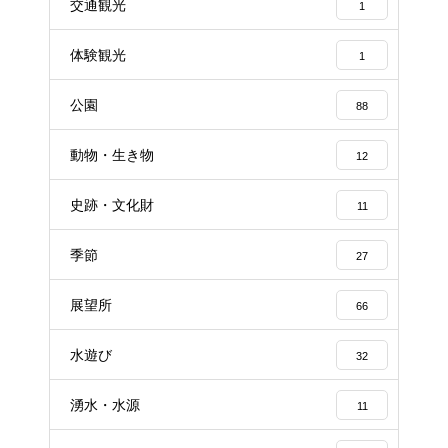
交通観光
1
体験観光
1
公園
88
動物・生き物
12
史跡・文化財
11
季節
27
展望所
66
水遊び
32
湧水・水源
11