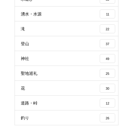
湧水・水源
11
滝
22
登山
37
神社
49
聖地巡礼
25
花
30
道路・峠
12
釣り
26