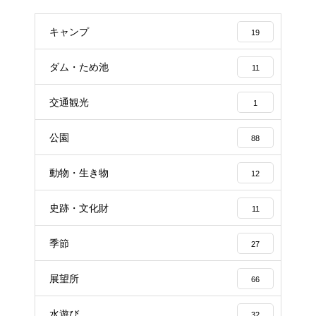
キャンプ
19
ダム・ため池
11
交通観光
1
公園
88
動物・生き物
12
史跡・文化財
11
季節
27
展望所
66
水遊び
32