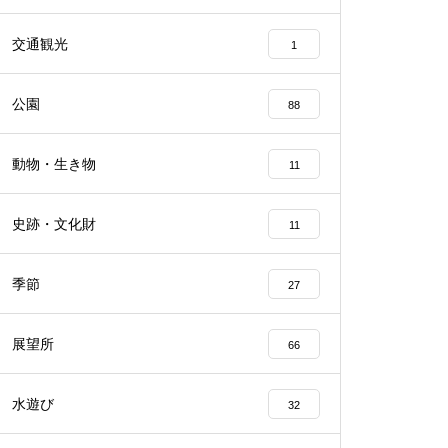
交通観光
1
公園
88
動物・生き物
11
史跡・文化財
11
季節
27
展望所
66
水遊び
32