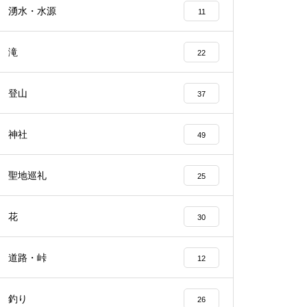
湧水・水源
11
滝
22
登山
37
神社
49
聖地巡礼
25
花
30
道路・峠
12
釣り
26