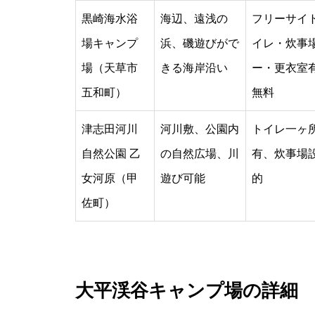
黒崎海水浴
海辺、遠浅の
フリーサイ
場キャンプ
浜、磯遊びがで
イレ・炊事
場（天草市
きる海岸沿い
ー・更衣室
五和町）
無料
津志田河川
河川敷、公園内
トイレ一ヶ
自然公園 乙
の自然広場、川
有、炊事場
女河原（甲
遊び可能
的
佐町）
大平渓谷キャンプ場の詳細